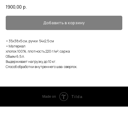
1900,00
р.
Добавить в корзину
• 35х38х5 см, ручки: 54х2,5 см
• Материал
хлопок 100%, плотность 220 г/м²; саржа
Объем 6,5 л.
Выдерживает нагрузку до 10 кг.
Способ обработки внутреннего шва: оверлок.
Tilda
Made on